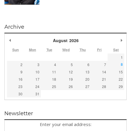
Archive
Previous Month
Nex
August
2026
Sun
Mon
Tue
Wed
Thu
Fri
Sat
1
8
2
3
4
5
6
7
9
10
11
12
13
14
15
16
17
18
19
20
21
22
23
24
25
26
27
28
29
30
31
Newsletter
Enter your email address: