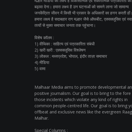
मल्हार मीडिया का लक्ष्य है विकासात्मक एवं सकारात्मक पत्रकारिता को
बढ़ावा देना। हमारा लक्ष्य है उन घटनाओं को सामने लाना जो सामान्य
जनकेंद्रित जीवन में किसी भी प्रकार के अधिकारों का हनन करती हों
हमारा लक्ष्य है सदाबहार राग मल्हार जैसे ऑफबीट, एक्सक्लूसिव एवं स्वार
तत्वों से मुक्त समाचार जनता तक पहुंचाना।
विशेष कॉलम :
1) वीथिका : साहित्य एवं पत्रकारिता संबंधी
2) खरी खरी : एक्सक्लूसिव विश्लेषण
3) लोकल : मध्यप्रदेश, भोपाल, इंदौर ताज़ा समाचार
4) मीडिया
5) वामा
Malhaar Media aims to promote developmental a
positive journalism. Our goal is to bring to the fore
those incidents which violate any kind of rights in
common people-centred life. Our goal is to bring y
offbeat and exclusive news like the evergreen Raag
Malhar.
Special Columns :