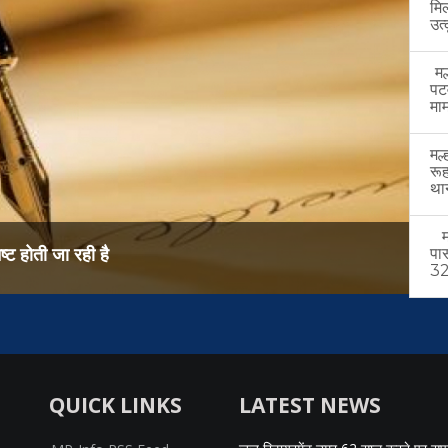
मि
उत्
मल्
पट
माम
मल्
रू
थान
मल
पा
32 
QUICK LINKS
LATEST NEWS