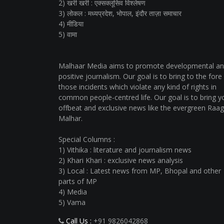
2) खरी खरी : एक्सक्लूसिव विश्लेषण
3) लोकल : मध्यप्रदेश, भोपाल, इंदौर ताज़ा समाचार
4) मीडिया
5) वामा
Malhaar Media aims to promote developmental a
positive journalism. Our goal is to bring to the fore
those incidents which violate any kind of rights in
common people-centred life. Our goal is to bring y
offbeat and exclusive news like the evergreen Raag
Malhar.
Special Columns :
1) Vithika : literature and journalism news
2) Khari Khari : exclusive news analysis
3) Local : Latest news from MP, Bhopal and other
parts of MP
4) Media
5) Vama
Call Us :
+91 9826042868