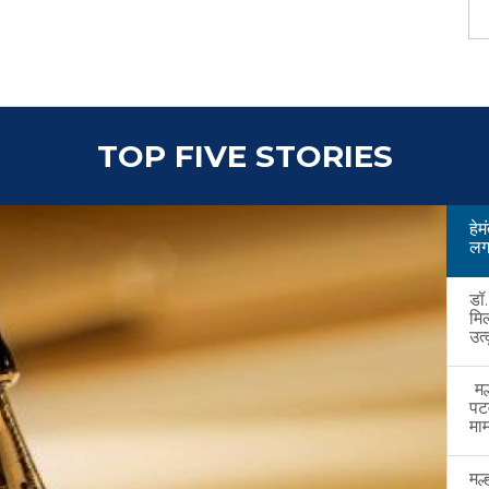
TOP FIVE STORIES
हे
लगत
डॉ
मि
उत्
मल्
पट
माम
मल्