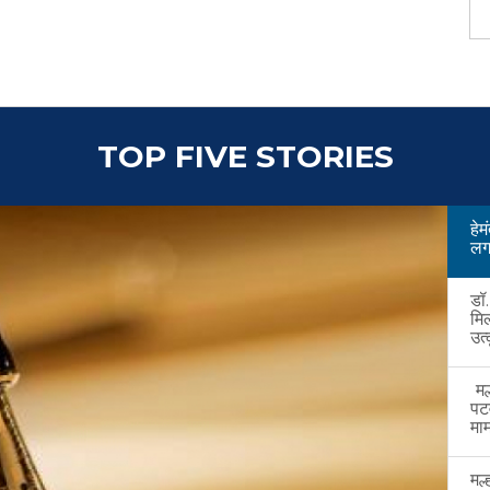
TOP FIVE STORIES
हे
लगत
डॉ
मि
उत्
मल्
पट
माम
मल्