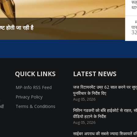
रू
थान
मल
्ट होती जा रही है
समान
पा
32 
QUICK LINKS
LATEST NEWS
जज रिटायरमेंट उम्र 62 साल करने पर सुप्रीम
MP-Info RSS Feed
पुनर्विचार के निर्देश दिए
Privacy Policy
Aug 05, 2026
।
Terms & Conditions
्थी
नितिन गडकरी को बॉंबे हाईकोर्ट से राहत, 
वीडियो हटाने के निर्देश
Aug 05, 2026
साईबर अपराध की सबसे ज्यादा शिकायतें वरि