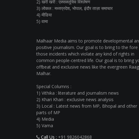
2) खरी खरी : एक्सक्लूसिव विश्लेषण
3) लोकल : मध्यप्रदेश, भोपाल, इंदौर ताज़ा समाचार
4) मीडिया
5) वामा
Malhaar Media aims to promote developmental a
positive journalism. Our goal is to bring to the fore
those incidents which violate any kind of rights in
common people-centred life. Our goal is to bring y
offbeat and exclusive news like the evergreen Raag
Malhar.
Special Columns :
1) Vithika : literature and journalism news
2) Khari Khari : exclusive news analysis
3) Local : Latest news from MP, Bhopal and other
parts of MP
4) Media
5) Vama
Call Us :
+91 9826042868