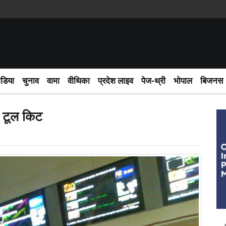
साईबर
ीडिया
चुनाव
वामा
वीथिका
प्रदेश लाइव
पेज-थ्री
भोपाल
बिजनस
ा टूल किट