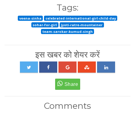
Tags:
veena-sinha
celebrated-international-girl-child-day
sohar-for-girl
jyoti-ratre-mountainer
team-sarokar-kumud-singh
इस खबर को शेयर करें
Comments