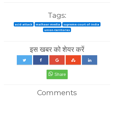
Tags:
acid-attack
malhaar-media
supreme-court-of-india
union-territories
इस खबर को शेयर करें
Comments