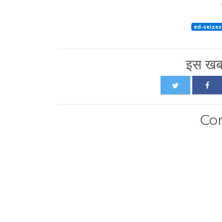
ed-seizes
इस खबर
Co