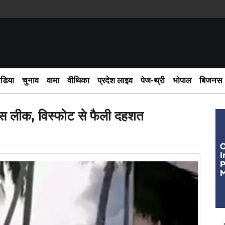
दो सदी क
ीडिया
चुनाव
वामा
वीथिका
प्रदेश लाइव
पेज-थ्री
भोपाल
बिजनस
ं गैस लीक, विस्फोट से फैली दहशत