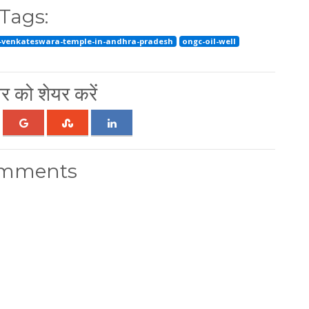
Tags:
-venkateswara-temple-in-andhra-pradesh
ongc-oil-well
 को शेयर करें
mments