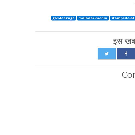
gas-leakage
malhaar-media
stampede-at
इस खबर
Co