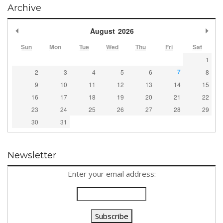
Archive
Previous Month
Nex
August
2026
Sun
Mon
Tue
Wed
Thu
Fri
Sat
1
7
2
3
4
5
6
8
9
10
11
12
13
14
15
16
17
18
19
20
21
22
23
24
25
26
27
28
29
30
31
Newsletter
Enter your email address: