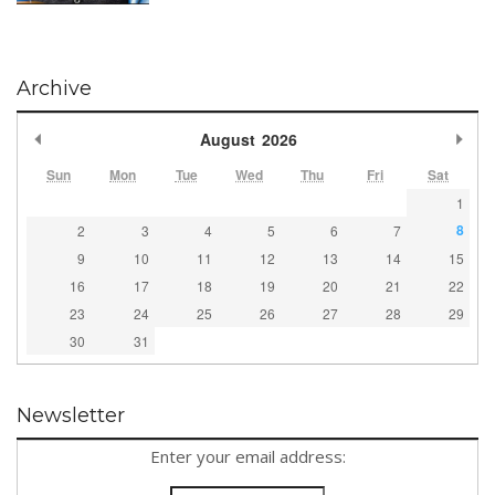
Archive
Previous Month
Nex
August
2026
Sun
Mon
Tue
Wed
Thu
Fri
Sat
1
8
2
3
4
5
6
7
9
10
11
12
13
14
15
16
17
18
19
20
21
22
23
24
25
26
27
28
29
30
31
Newsletter
Enter your email address: