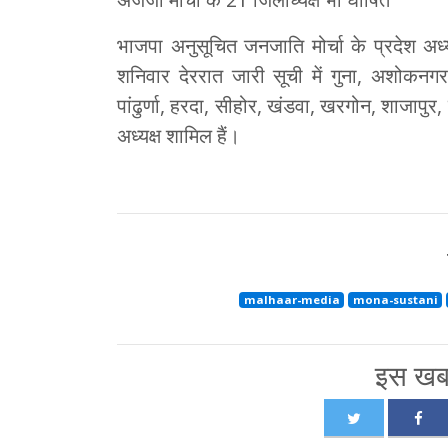
भाजपा अनुसूचित जनजाति मोर्चा के प्रदेश अध्
शनिवार देररात जारी सूची में गुना, अशोकनगर
पांढुर्णा, हरदा, सीहोर, खंडवा, खरगोन, शाजापुर,
अध्यक्ष शामिल हैं।
malhaar-media
mona-sustani
इस खबर