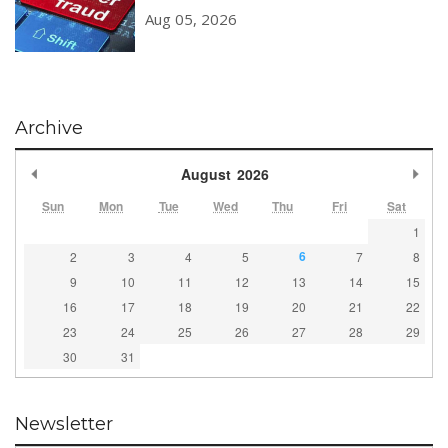
Aug 05, 2026
Archive
Previous Month
Nex
August
2026
Sun
Mon
Tue
Wed
Thu
Fri
Sat
1
6
2
3
4
5
7
8
9
10
11
12
13
14
15
16
17
18
19
20
21
22
23
24
25
26
27
28
29
30
31
Newsletter