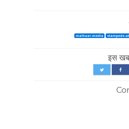
malhaar-media
stampede-at
इस खबर
Co