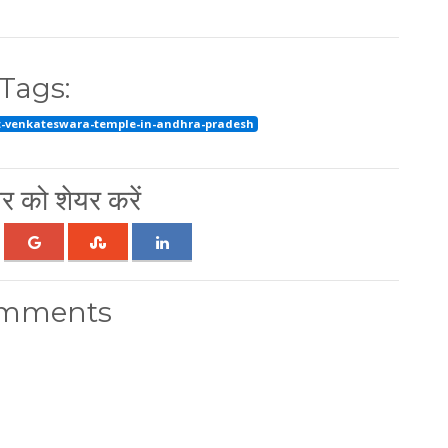
Tags:
-venkateswara-temple-in-andhra-pradesh
 को शेयर करें
mments