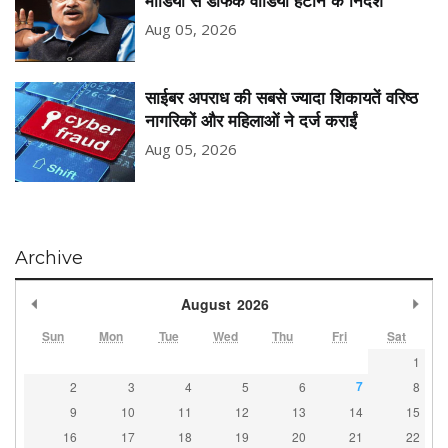
मीडिया से डीफेक वीडियो हटाने के निर्देश
Aug 05, 2026
साईबर अपराध की सबसे ज्यादा शिकायतें वरिष्ठ
नागरिकों और महिलाओं ने दर्ज कराईं
Aug 05, 2026
Archive
Previous Month
Nex
August
2026
Sun
Mon
Tue
Wed
Thu
Fri
Sat
1
7
2
3
4
5
6
8
9
10
11
12
13
14
15
16
17
18
19
20
21
22