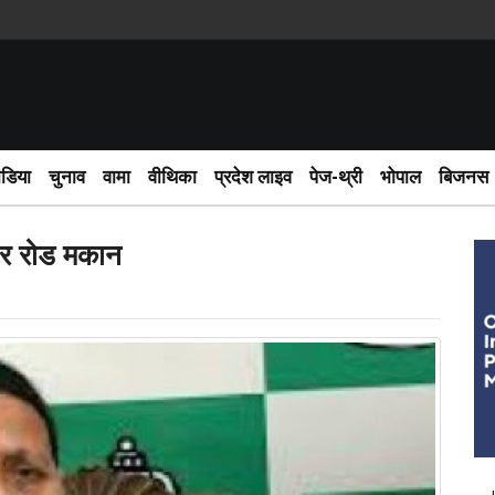
साईबर अ
ीडिया
चुनाव
वामा
वीथिका
प्रदेश लाइव
पेज-थ्री
भोपाल
बिजनस
ुलर रोड मकान