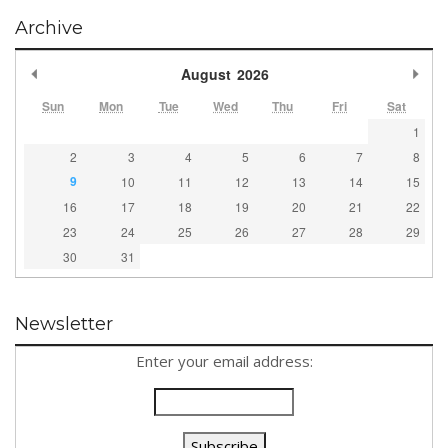
Archive
Previous Month
Nex
August
2026
Sun
Mon
Tue
Wed
Thu
Fri
Sat
1
2
3
4
5
6
7
8
9
10
11
12
13
14
15
16
17
18
19
20
21
22
23
24
25
26
27
28
29
30
31
Newsletter
Enter your email address: